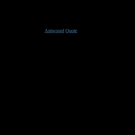
-Ray
Laast bewerkt: 14 jaren, 9 maanden geleden Doo
Antwoord
Quote
Videos
14 jaren, 5 maa
Ascalon Catacombs Dungeon (lvl 30)
Vanuit het oogpunt van de Guardian profession.
De Guardian profession gaat steeds meer mijn i
healing
.