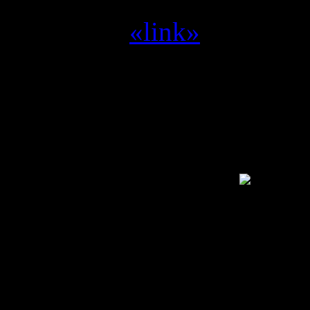
Yvilthi :
zet me aan het d
Yvilthi :
«link»
Alleen een geregistreerde g
SwamCrew © 1995 - 2011