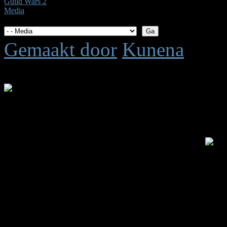
Guild Wars 2
Media
Gemaakt door
Kunena
Tijd voor maken pagina: 0.
.: Shoutbox voor je dagelijk
Laatste Shout is van:
5 jar
summetje :
heel rustig
triggs :
wat is het rustig 