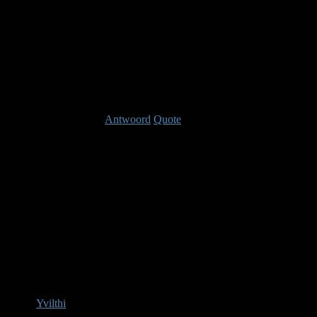
Karma: 6
Laast bewerkt: 13 jaren, 11 maanden geleden Do
Antwoord
Quote
Re: Videos
13 jaren, 1
Bram, Vis & Ray participate in "the Kar
Yvilthi