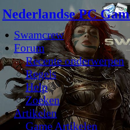
Nederlandse PC Gam
Swamcrew
Forum
Recente onderwerpen
Regels
Help
Zoeken
Artikelen
Game Artikelen