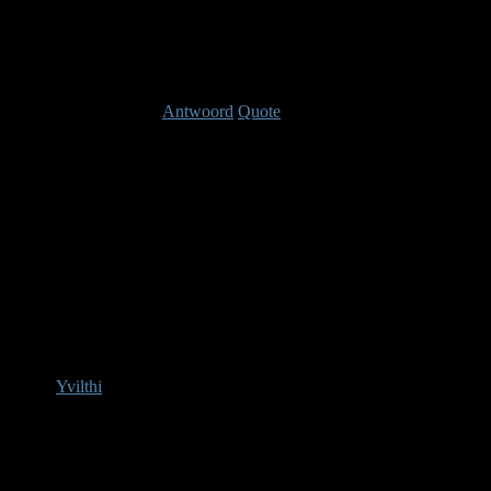
Laast bewerkt: 14 jaren, 5 maanden geleden Doo
Antwoord
Quote
Re: Videos
13 jaren, 1
Twilight Arbor footage (lvl 50 Dungeon)
Yvilthi
Afwezig
Administrator
Berichten: 207