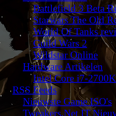
Battlefield 3 Beta 
Starwars The Old R
World Of Tanks rev
Guild Wars 2
Wildstar Online
Hardware Artikelen
Intel Core i7-2700K
RSS Feeds
Nieuwste Game ISO's
Tweakers.Net IT Nieu