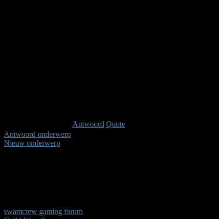
Afwezig
Administrator
Berichten: 207
Karma: 6
Laast bewerkt: 13 jaren, 11 maanden geleden Do
Antwoord
Quote
Antwoord onderwerp
Nieuw onderwerp
Pagina:
1
swamcrew gaming forum