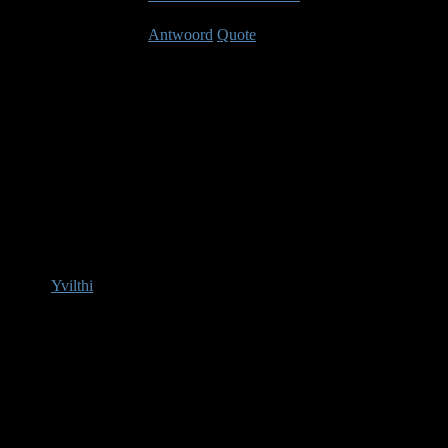
Laast bewerkt: 14 jaren, 5 maanden geleden Doo
Antwoord
Quote
Videos
14 jaren, 5 maa
Crafting Preview
Yvilthi
Afwezig
Administrator
Berichten: 207
Karma: 6