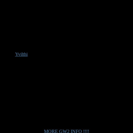
Guild Wars 2 - Guilds and Merchants
Yvilthi
Afwezig
Administrator
Berichten: 207
Karma: 6
MORE GW2 INFO !!!!