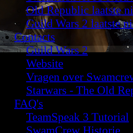
Old Republic laatste n
Guild Wars 2 laatste n
Contacts
Guild Wars 2
Website
Vragen over Swamcre
Starwars - The Old Rep
FAQ's
TeamSpeak 3 Tutorial
SwamCrew Historie