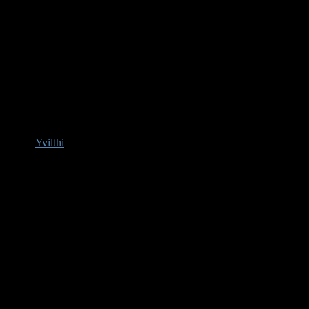
Yvilthi
Afwezig
Administrator
Berichten:
207
Karma: 6