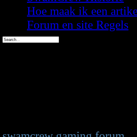
Hoe maak ik een artik
Forum en site Regels
spacemees is vandaag jar
triggs is in 1 dag jarig (4
Barbariusss is in 10 dage
You are here:
Start
Welkom,
Gast
swamcrew gaming forum