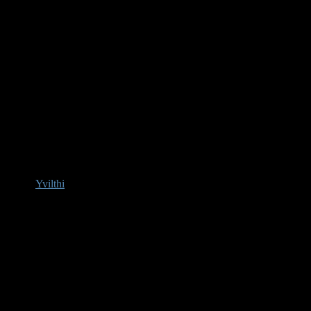
Yvilthi
Afwezig
Administrator
Berichten: 207
Karma: 6