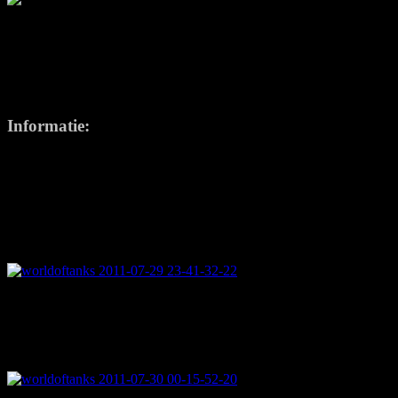
Ik kan me niet heugen welke andere
"freemium"
games me echt heeft
veel op het vlak van duurzame gameplay. World of Tanks is een
UI
Dit is absoluut een briljante tank / oorlog spel. Het overrompelde me
teams van 15 spelers tegen elkaar zet in een aantal prachtig ontworpe
Informatie:
De game bevat een rooster van zo'n 150 historisch accurate tanks van
met drie basis, lichtgewicht tanks, een van elke natie, die kunnen wo
automatisch toegevoegd aan een team door matchmaking van systeem (dit
minuut. Battle doelstellingen zijn simpel - ofwel vernietig alle vijan
directe omgeving van de vlag gaat deze langzaam naar beneden en ver
Succes in strijd levert je credits en experience points op die worden 
Naar verloop van tijd kun je zelfs nieuwere, betere voertuigen verga
dagen (of maanden). Dit kost gold wat je voor echt geld kunt kopen. 