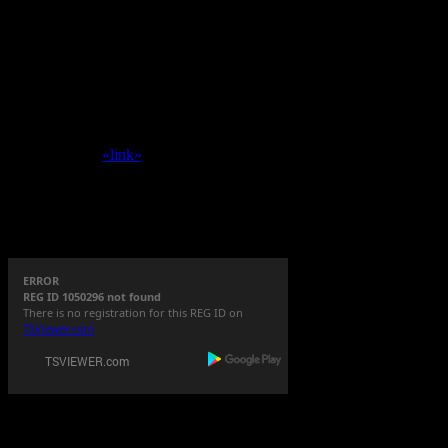
triggs :
Voor de Minecrafters, we zijn net een nieuwe wereld ge
Peer :
Dinsdag middag 22/07 gaat TS tijdelijk uit de lucht ivm 
Heiligeboon :
Nog mensen die morgen Wildstar gaan spelen? ^
Heiligeboon :
Hey hey!
Klaasvaag :
Idd Ray, ziet er wel interessant uit moet ik zeggen
Yvilthi :
project titan of zo ?
Yvilthi :
Blizzard --> Activision --> Bungie --> 500 miljoen -->
Yvilthi :
zet me aan het denken...
Yvilthi :
«link»
Alleen een geregistreerde gebruiker kan een bericht plaatsen
TeamSpeak
3 Server
ERROR
REG ID 1050296 not found
There is no registration for this REG ID on
TSViewer.com
SwamCrew © 1995 -