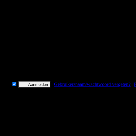
, agressief, solo-georiënteerde "gamers" zullen snel in een rokende kra
ruik de zwakheden van je tegenstander.
 om met 2 of 3 personen samen te spelen is leuk. Het is zeker een spel zo
en is!
.
evens
Gebruikersnaam/wachtwoord vergeten?
|
R