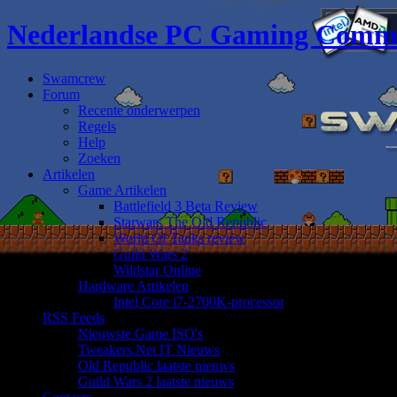
Nederlandse PC Gaming Comm
Swamcrew
Forum
Recente onderwerpen
Regels
Help
Zoeken
Artikelen
Game Artikelen
Battlefield 3 Beta Review
Starwars The Old Republic
World Of Tanks review
Guild Wars 2
Wildstar Online
Hardware Artikelen
Intel Core i7-2700K-processor
RSS Feeds
Nieuwste Game ISO's
Tweakers.Net IT Nieuws
Old Republic laatste nieuws
Guild Wars 2 laatste nieuws