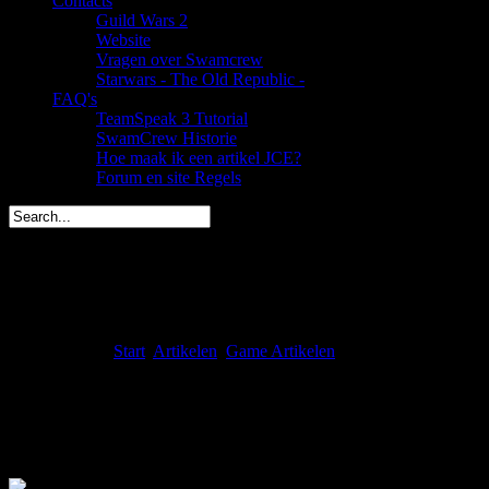
Contacts
Guild Wars 2
Website
Vragen over Swamcrew
Starwars - The Old Republic -
FAQ's
TeamSpeak 3 Tutorial
SwamCrew Historie
Hoe maak ik een artikel JCE?
Forum en site Regels
Dwate is in 2 dagen jarig (37)
spacemees is in 4 dagen jarig (35)
triggs is in 5 dagen jarig (43)
You are here:
Start
Artikelen
Game Artikelen
World Of Tanks rev
World Of Tanks