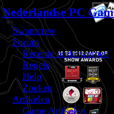
Nederlandse PC Gam
Swamcrew
Forum
Recente onderwerpen
Regels
Help
Zoeken
Artikelen
Game Artikelen