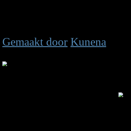
Vandaag open:
0
|
Gister
Totaal aantal antwoorden
Gemaakt door
Kunena
Tijd voor maken pagina: 0.
.: Shoutbox voor je dagelijk
Laatste Shout is van:
5 jar
summetje :
heel rustig