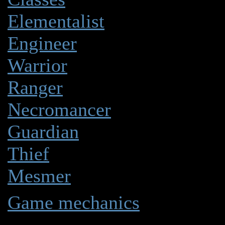
Elementalist
(5/5)
Engineer
(3/1)
Warrior
(1/1)
Ranger
(10/22)
Necromancer
(2/1)
Guardian
(1/1)
Thief
(1/1)
Mesmer
(4/0)
Game mechanics