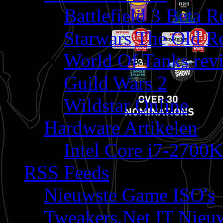
Battlefield 3 Beta 
Starwars The Old R
World Of Tanks rev
Guild Wars 2
Wildstar Online
Hardware Artikelen
Intel Core i7-2700K
RSS Feeds
Nieuwste Game ISO's
Tweakers.Net IT Nieu