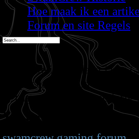
Hoe maak ik een artik
Forum en site Regels
Dwate is vandaag jarig (
spacemees is in 2 dagen j
triggs is in 3 dagen jarig 
You are here:
Start
Welkom,
Gast
swamcrew gaming forum