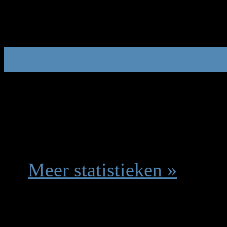
Legenda ::
Websitebeheerd
Moderator
,
Gebruiker
,
Gas
swamcrew gaming forum
Totaal gebruikers:
82
|
Laa
Gebruikerslijst »
Meer statistieken »
Totaal berichten:
657
|
To
Totaal secties:
3
|
Totaal 