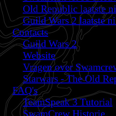
Old Republic laatste n
Guild Wars 2 laatste n
Contacts
Guild Wars 2
Website
Vragen over Swamcre
Starwars - The Old Rep
FAQ's
TeamSpeak 3 Tutorial
SwamCrew Historie