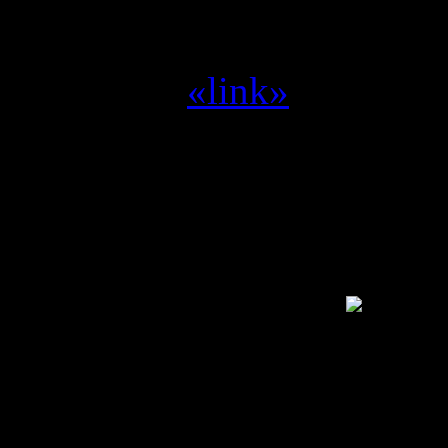
miljoen --> Space shoote
Yvilthi :
zet me aan het d
Yvilthi :
«link»
Alleen een geregistreerde g
SwamCrew © 1995 - 2011