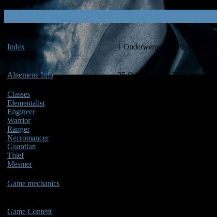
Guild Wars 2
La
Index
1
Onderwerpen
1
Reacties
D
13
La
Algemene Info
25
Onderwerpen
27
Reacties
D
13
Classes
Elementalist
(5/5)
Engineer
(3/1)
Warrior
(1/1)
La
Ranger
(10/22)
28
Onderwerpen
32
Reacties
D
Necromancer
(2/1)
13
Guardian
(1/1)
Thief
(1/1)
Mesmer
(4/0)
La
Game mechanics
4
Onderwerpen
2
Reacties
D
14
La
Game Content
5
Onderwerpen
13
Reacties
D