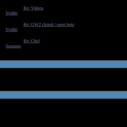
 jaren, 10 maanden geleden
atste bericht:
Re: Videos
oor
Yvilthi
 jaren, 11 maanden geleden
atste bericht:
Re: GW2 closed / open beta
oor
Yvilthi
 jaren, 5 maanden geleden
atste bericht:
Re: Chef
oor
Suzanne
 jaren, 10 maanden geleden
ebruiker
,
Gasten
en