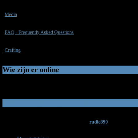
13
La
Media
4
Onderwerpen
7
Reacties
D
13
La
FAQ - Frequently Asked Questions
2
Onderwerpen
4
Reacties
D
14
La
Crafting
4
Onderwerpen
11
Reacties
D
13
Wie zijn er online
In totaal zijn er
2
gebruikers aanwezig ::
0
Leden en
2
Gasten
Legenda ::
Websitebeheerder
,
Algemene moderator
,
Moderator
,
G
swamcrew gaming forum Forumstatistiek
Totaal gebruikers:
82
|
Laatste leden:
rudie890
Gebruikerslijst »