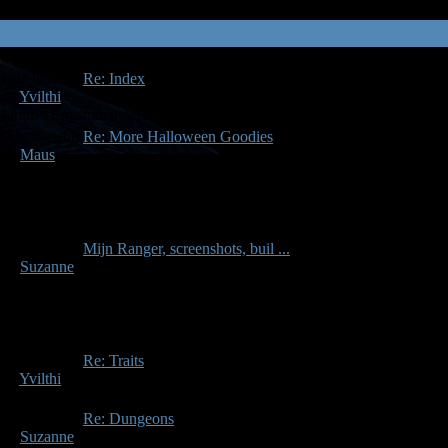
atste bericht:
Re: Index
oor
Yvilthi
 jaren, 11 maanden geleden
atste bericht:
Re: More Halloween Goodies
oor
Maus
 jaren, 9 maanden geleden
atste bericht:
Mijn Ranger, screenshots, buil ...
oor
Suzanne
 jaren, 9 maanden geleden
atste bericht:
Re: Traits
oor
Yvilthi
 jaren, 5 maanden geleden
atste bericht:
Re: Dungeons
oor
Suzanne