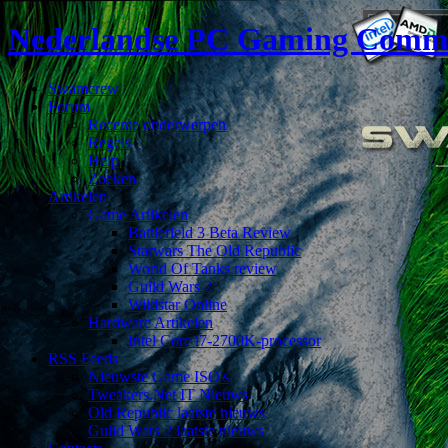
Nederlandse PC Gaming Comm
Swamcrew
Forum
Recente onderwerpen
Regels
Help
Zoeken
Artikelen
Game Artikelen
Battlefield 3 Beta Review
Starwars The Old Republic
World Of Tanks review
Guild Wars 2
Wildstar Online
Hardware Artikelen
Intel Core i7-2700K-processor
RSS Feeds
Nieuwste Game ISO's
Tweakers.Net IT Nieuws
Old Republic laatste nieuws
Guild Wars 2 laatste nieuws