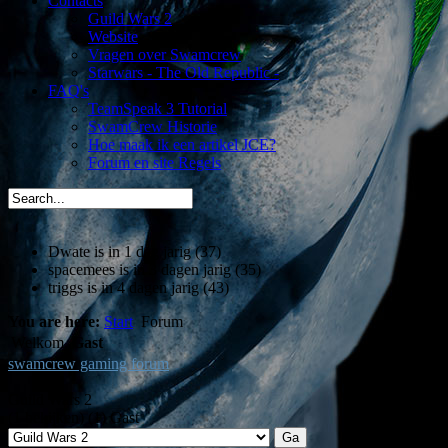
Contacts
Guild Wars 2
Website
Vragen over Swamcrew
Starwars - The Old Republic -
FAQ's
TeamSpeak 3 Tutorial
SwamCrew Historie
Hoe maak ik een artikel JCE?
Forum en site Regels
Dwate is in 1 dag jarig (37)
spacemees is in 3 dagen jarig (35)
triggs is in 4 dagen jarig (43)
You are here:
Start
Forum
Welkom,
Gast
swamcrew gaming forum
Guild Wars 2
(1 bekijken) (1) Gast