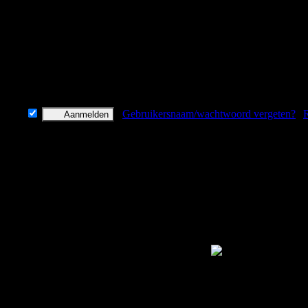
evens
Gebruikersnaam/wachtwoord vergeten?
|
R
start (Vanilla + een paar handige plugins). Stuur maar een PM om gewhi
een nieuwe glas aansluiting en meer snelheid dus
\
^