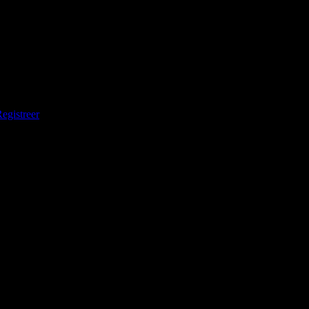
egistreer
telist te worden.