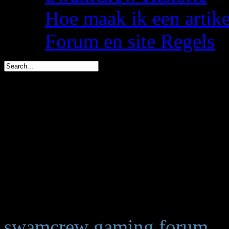
Hoe maak ik een artik
Forum en site Regels
Dwate is in 1 dag jarig (
spacemees is in 3 dagen j
triggs is in 4 dagen jarig 
You are here:
Start
Welkom,
Gast
swamcrew gaming forum