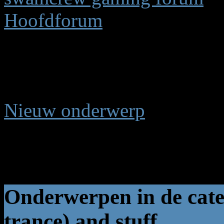
Hoofdforum
Music Mixes (house / trance
(1 bekijken) (1) Gast
Nieuw onderwerp
Pagina:
1
Onderwerpen in de cate
trance) and stuff