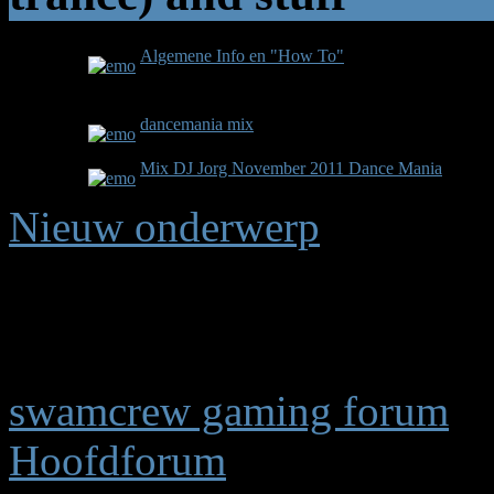
Algemene Info en "How To"
0
Reacties
Onderwerp gestart op 14 jaren, 8 maanden geled
dancemania mix
0
Reacties
Onderwerp gestart op 14 jaren, 6 maanden geled
Mix DJ Jorg November 2011 Dance Mania
3
Reacties
Onderwerp gestart op 14 jaren, 8 maanden geled
Nieuw onderwerp
Pagina:
1
swamcrew gaming forum
Hoofdforum