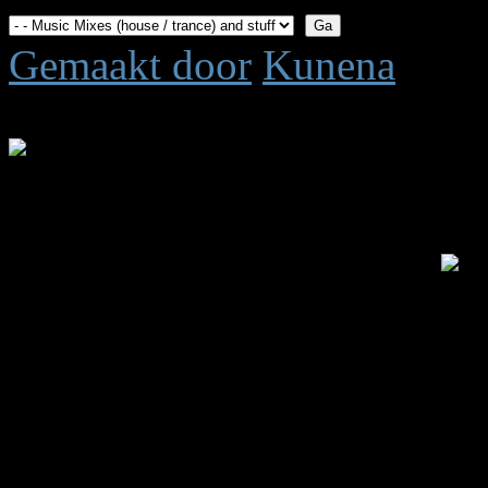
Gemaakt door
Kunena
Tijd voor maken pagina: 0.
.: Shoutbox voor je dagelijk
Laatste Shout is van:
5 jar
summetje :
heel rustig
triggs :
wat is het rustig 
Anna :
ts down?