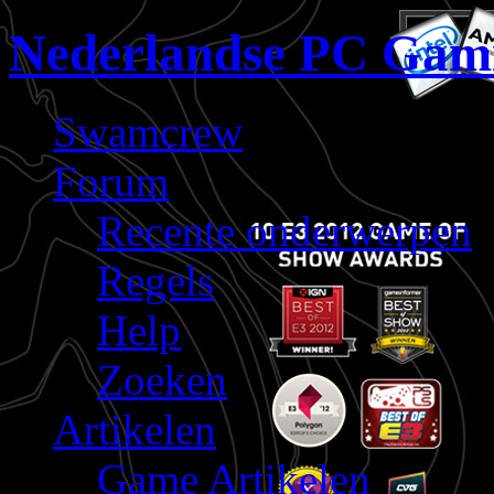
Nederlandse PC Gam
Swamcrew
Forum
Recente onderwerpen
Regels
Help
Zoeken
Artikelen
Game Artikelen