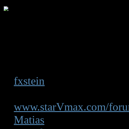
Een opensource-projec
en investering van vrij
medewerkers. Deze versie 
mogelijk gemaakt door de 
alfabetische volgorde):
fxstein
: Kunena ontwikkel
werelds grootste Yamah
www.starVmax.com/foru
Matias
: Kunena ontwikke