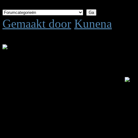
Gemaakt door
Kunena
Tijd voor maken pagina: 0.
.: Shoutbox voor je dagelijk
Laatste Shout is van:
5 jar
summetje :
heel rustig
triggs :
wat is het rustig 