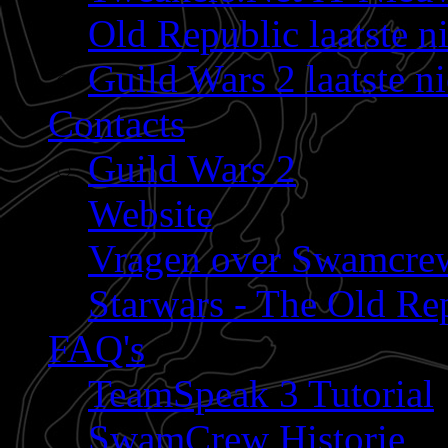
Old Republic laatste n
Guild Wars 2 laatste n
Contacts
Guild Wars 2
Website
Vragen over Swamcre
Starwars - The Old Rep
FAQ's
TeamSpeak 3 Tutorial
SwamCrew Historie