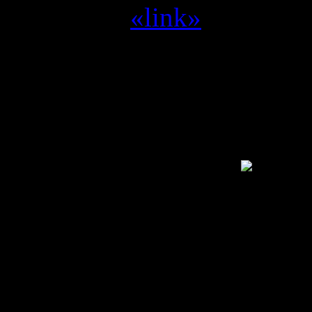
Yvilthi :
«link»
Alleen een geregistreerde g
SwamCrew © 1995 - 2011