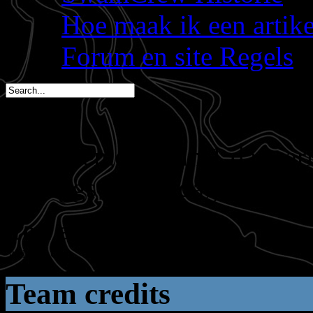
Hoe maak ik een artik
Forum en site Regels
spacemees is in 1 dag jar
triggs is in 2 dagen jarig 
You are here:
Start
Welkom,
Gast
Team credits