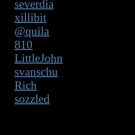
severdia
: Kunena ontwik
xillibit
: Kunena ontwikke
@quila
: Kunena medewe
810
: Kunena medewerke
LittleJohn
: Kunena mede
svanschu
: Kunena medew
Rich
: Kunena moderator
sozzled
: Kunena moderat
Speciale dank aan Beat en 
GoremanX voor belangrijke