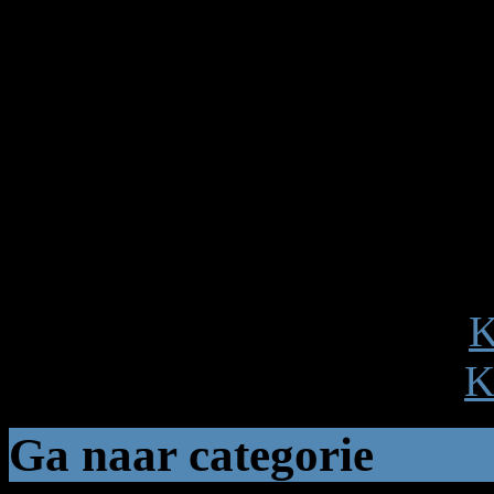
hebben veel leden van madL
hebben geholpen om dit een s
maken. Onze dank gaat uit 
Kunena! Groet van het wer
Taal credits: Nederlandse v
taalteam van Kunena
Keer terug naar het forum
K
Copyright © 2008 - 2011
K
Ga naar categorie