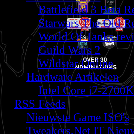
Battlefield 3 Beta 
Starwars The Old R
World Of Tanks rev
Guild Wars 2
Wildstar Online
Hardware Artikelen
Intel Core i7-2700K
RSS Feeds
Nieuwste Game ISO's
Tweakers.Net IT Nieu