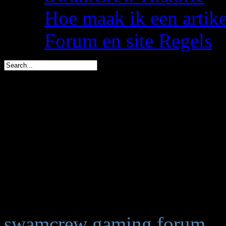
Hoe maak ik een artik
Forum en site Regels
Dwate is vandaag jarig (
spacemees is in 2 dagen j
triggs is in 3 dagen jarig 
You are here:
Start
Welkom,
Gast
swamcrew gaming forum