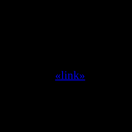
zeggen
Yvilthi :
project titan of 
Yvilthi :
Blizzard --> Act
miljoen --> Space shoote
Yvilthi :
zet me aan het d
Yvilthi :
«link»
Alleen een geregistreerde g
SwamCrew © 1995 - 2011