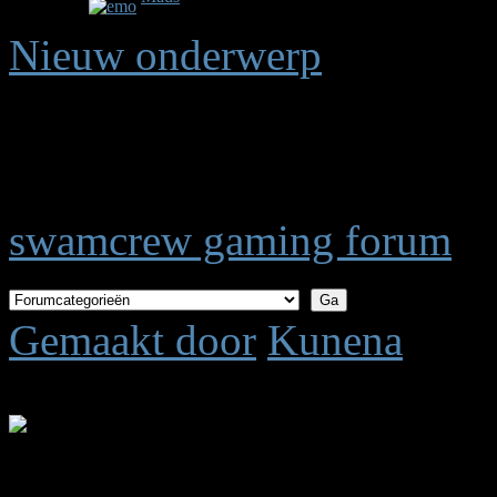
0
Reacties
Onderwerp gestart op 14 jaren, 10 maanden gele
Nieuw onderwerp
Pagina:
1
swamcrew gaming forum
Gemaakt door
Kunena
Tijd voor maken pagina: 0.
.: Shoutbox voor je dagelijk
Laatste Shout is van:
5 jar