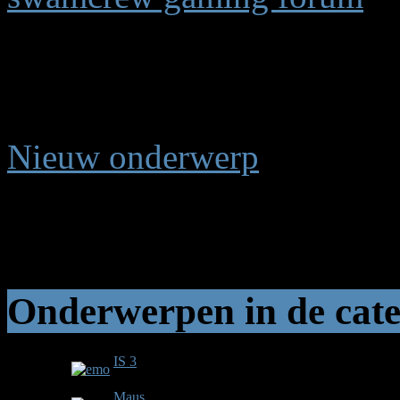
Heavy Tanks
(1 bekijken) (1) Gast
Nieuw onderwerp
Pagina:
1
Onderwerpen in de cate
IS 3
0
Reacties
Onderwerp gestart op 14 jaren, 10 maanden gele
Maus