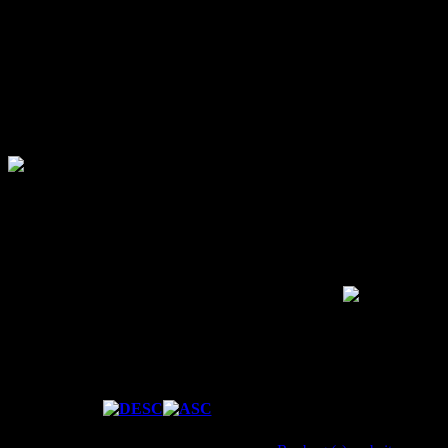
Voornaam:
Jordi
Achternaam:
Sletterink
Leeftijd:
36 jaren
Woonplaats:
Eindhoven
Real Life Foto:
Mijn Gemaakte Forum posts
Forum Statistics
Fresh Boarder
Forum Ranking
Total Posts
1
Karma
1
Date