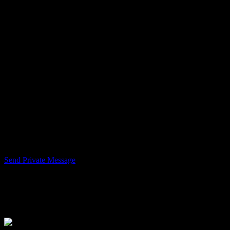
Hits:
2750
Status:
OFFLINE
Lid sinds:
15 jaar geleden
Laatst online:
14 jaar geleden
Laatst bijgewerkt:
-
Forumpositie:
-
Totaal aantal berichten:
-
Karma:
-
Persoonlijke Berichten
Send Private Message
Gebruikersinformatie
simnl
Avatar: