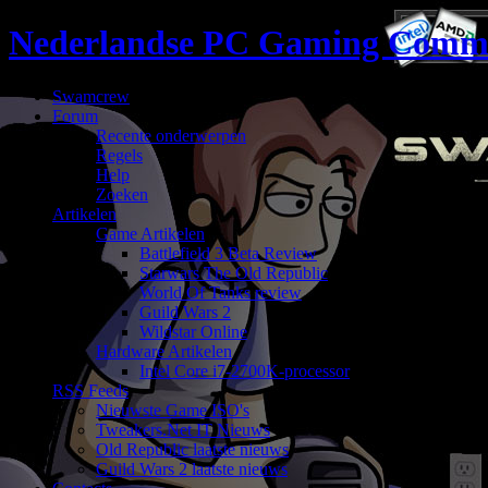
Nederlandse PC Gaming Comm
Swamcrew
Forum
Recente onderwerpen
Regels
Help
Zoeken
Artikelen
Game Artikelen
Battlefield 3 Beta Review
Starwars The Old Republic
World Of Tanks review
Guild Wars 2
Wildstar Online
Hardware Artikelen
Intel Core i7-2700K-processor
RSS Feeds
Nieuwste Game ISO's
Tweakers.Net IT Nieuws
Old Republic laatste nieuws
Guild Wars 2 laatste nieuws