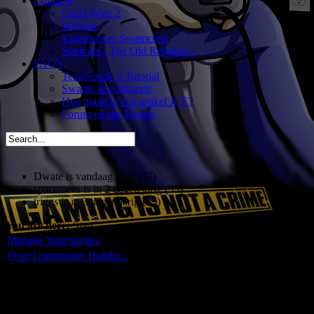
Contacts
Guild Wars 2
Website
Vragen over Swamcrew
Starwars - The Old Republic -
FAQ's
TeamSpeak 3 Tutorial
SwamCrew Historie
Hoe maak ik een artikel JCE?
Forum en site Regels
Dwate is vandaag jarig (37)
spacemees is in 2 dagen jarig (35)
triggs is in 3 dagen jarig (43)
You are here:
Start
Manage Your Invites
Over Community Builder...
Profiel van simnl
Je afbeelding