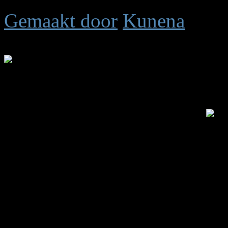
Gemaakt door
Kunena
Tijd voor maken pagina: 0.
.: Shoutbox voor je dagelijk
Laatste Shout is van:
5 jar
summetje :
heel rustig
triggs :
wat is het rustig 
Anna :
ts down?