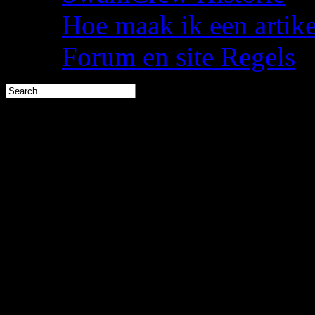
Hoe maak ik een artik
Forum en site Regels
Dwate is in 1 dag jarig (
spacemees is in 3 dagen j
triggs is in 4 dagen jarig 
You are here:
Start
Welkom,
Gast
U heeft geen rechten om de