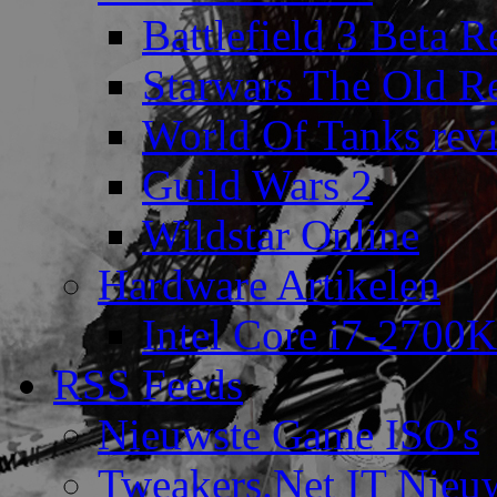
Battlefield 3 Beta 
Starwars The Old R
World Of Tanks rev
Guild Wars 2
Wildstar Online
Hardware Artikelen
Intel Core i7-2700K
RSS Feeds
Nieuwste Game ISO's
Tweakers.Net IT Nieu