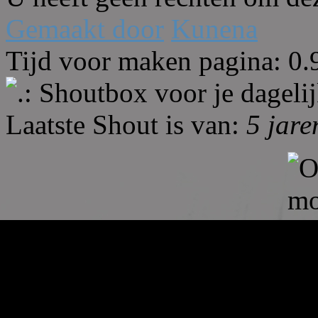
Gemaakt door
Kunena
Tijd voor maken pagina: 0.
.: Shoutbox voor je dagelijk
Laatste Shout is van:
5 jar
summetje :
heel rustig
triggs :
wat is het rustig 
Anna :
ts down?