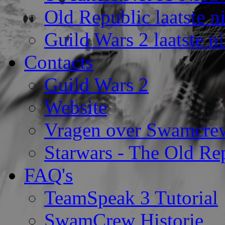
Old Republic laatste n
Guild Wars 2 laatste n
Contacts
Guild Wars 2
Website
Vragen over Swamcre
Starwars - The Old Rep
FAQ's
TeamSpeak 3 Tutorial
SwamCrew Historie