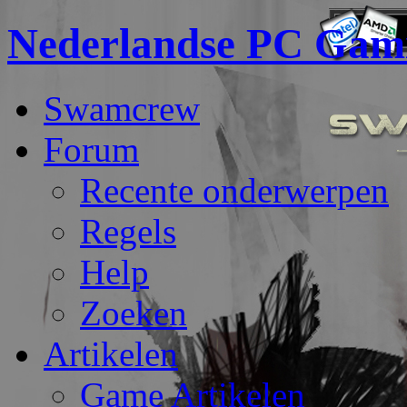
Nederlandse PC Gam
Swamcrew
Forum
Recente onderwerpen
Regels
Help
Zoeken
Artikelen
Game Artikelen