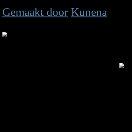
Gemaakt door
Kunena
Tijd voor maken pagina: 0.
.: Shoutbox voor je dagelijk
Laatste Shout is van:
5 jar
summetje :
heel rustig
triggs :
wat is het rustig 
Anna :
ts down?