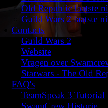
Old Republic laatste n
Guild Wars 2 laatste n
Contacts
Guild Wars 2
Website
Vragen over Swamcre
Starwars - The Old Rep
FAQ's
TeamSpeak 3 Tutorial
SwamCrew Historie