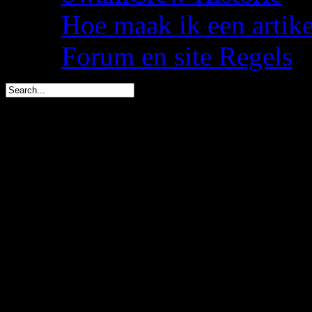
Hoe maak ik een artik
Forum en site Regels
Dwate is vandaag jarig (
spacemees is in 2 dagen j
triggs is in 3 dagen jarig 
You are here:
Start
Welkom,
Gast
U heeft geen rechten om de