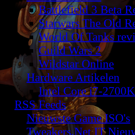
Battlefield 3 Beta 
Starwars The Old R
World Of Tanks rev
Guild Wars 2
Wildstar Online
Hardware Artikelen
Intel Core i7-2700K
RSS Feeds
Nieuwste Game ISO's
Tweakers.Net IT Nieu