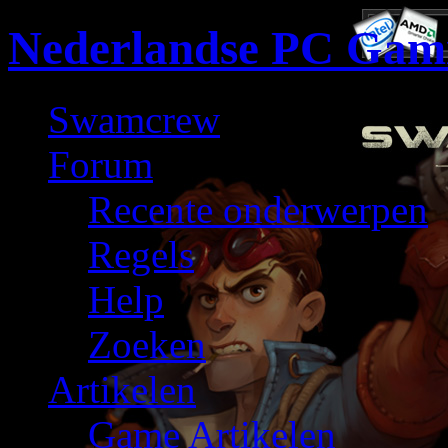
Nederlandse PC Gam
Swamcrew
Forum
Recente onderwerpen
Regels
Help
Zoeken
Artikelen
Game Artikelen