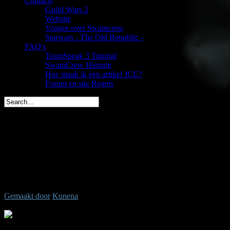
Contacts
Guild Wars 2
Website
Vragen over Swamcrew
Starwars - The Old Republic -
FAQ's
TeamSpeak 3 Tutorial
SwamCrew Historie
Hoe maak ik een artikel JCE?
Forum en site Regels
Dwate is vandaag jarig (37)
spacemees is in 2 dagen jarig (35)
triggs is in 3 dagen jarig (43)
You are here:
Start
Welkom,
Gast
Ongeldig bericht-ID gevraagd.
Gemaakt door
Kunena
Tijd voor maken pagina: 0.13 seconden
.: Shoutbox voor je dagelijkse portie klets ::.
Laatste Shout is van:
5 jaren, 7 maanden geleden