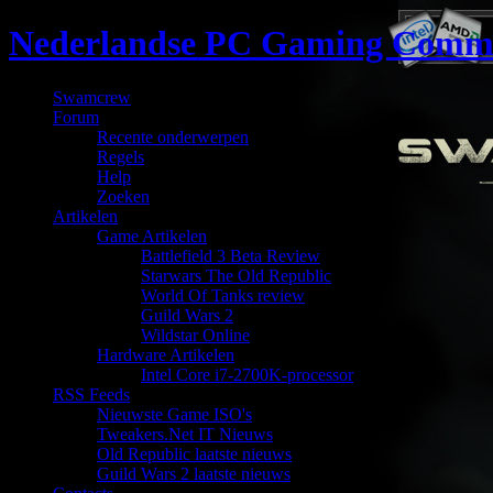
Nederlandse PC Gaming Comm
Swamcrew
Forum
Recente onderwerpen
Regels
Help
Zoeken
Artikelen
Game Artikelen
Battlefield 3 Beta Review
Starwars The Old Republic
World Of Tanks review
Guild Wars 2
Wildstar Online
Hardware Artikelen
Intel Core i7-2700K-processor
RSS Feeds
Nieuwste Game ISO's
Tweakers.Net IT Nieuws
Old Republic laatste nieuws
Guild Wars 2 laatste nieuws