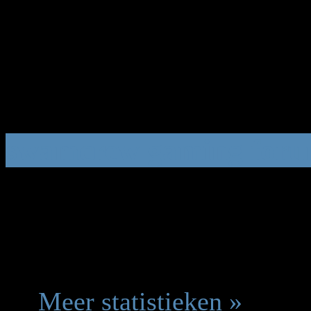
In totaal zijn er
10
gebruike
Gasten
Legenda ::
Websitebeheerd
Moderator
,
Gebruiker
,
Gas
swamcrew gaming forum
Totaal gebruikers:
82
|
Laa
Gebruikerslijst »
Meer statistieken »