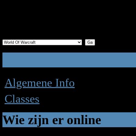
World Of Warcraft
(1 bekijken) (1) Gast
World Of Warcraft
Laat
Algemene Info
1
Onderwerpen
1
Reacties
Do
13 
Classes
0
Onderwerpen
0
Reacties
Gee
Wie zijn er online