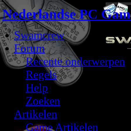
Nederlandse PC Gam
Swamcrew
Forum
Recente onderwerpen
Regels
Help
Zoeken
Artikelen
Game Artikelen