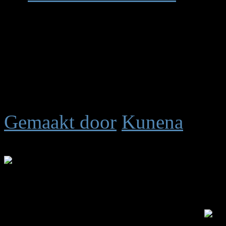
Totaal berichten:
657
|
To
Totaal secties:
3
|
Totaal 
Vandaag open:
0
|
Gister
Totaal aantal antwoorden
Gemaakt door
Kunena
Tijd voor maken pagina: 0.
.: Shoutbox voor je dagelijk
Laatste Shout is van:
5 jar