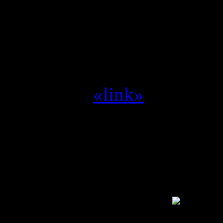
Yvilthi :
project titan of 
Yvilthi :
Blizzard --> Act
miljoen --> Space shoote
Yvilthi :
zet me aan het d
Yvilthi :
«link»
Alleen een geregistreerde g
SwamCrew © 1995 - 2011