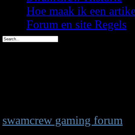
Hoe maak ik een artik
Forum en site Regels
spacemees is in 1 dag jar
triggs is in 2 dagen jarig 
You are here:
Start
Welkom,
Gast
swamcrew gaming forum