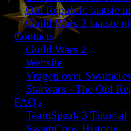
Old Republic laatste n
Guild Wars 2 laatste n
Contacts
Guild Wars 2
Website
Vragen over Swamcre
Starwars - The Old Rep
FAQ's
TeamSpeak 3 Tutorial
SwamCrew Historie