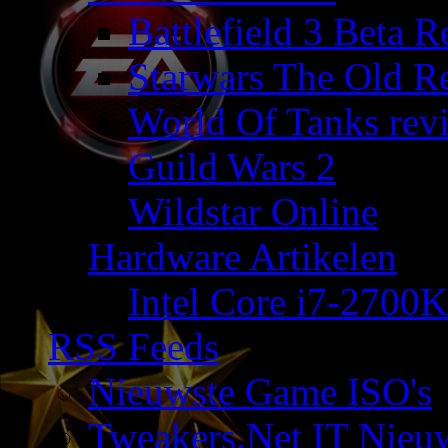
Battlefield 3 Beta 
Starwars The Old R
World Of Tanks rev
Guild Wars 2
Wildstar Online
Hardware Artikelen
Intel Core i7-2700K
RSS Feeds
Nieuwste Game ISO's
Tweakers.Net IT Nieu