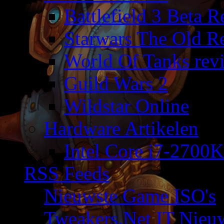
Battlefield 3 Beta 
Starwars The Old R
World Of Tanks rev
Guild Wars 2
Wildstar Online
Hardware Artikelen
Intel Core i7-2700K
RSS Feeds
Nieuwste Game ISO's
Tweakers.Net IT Nieu