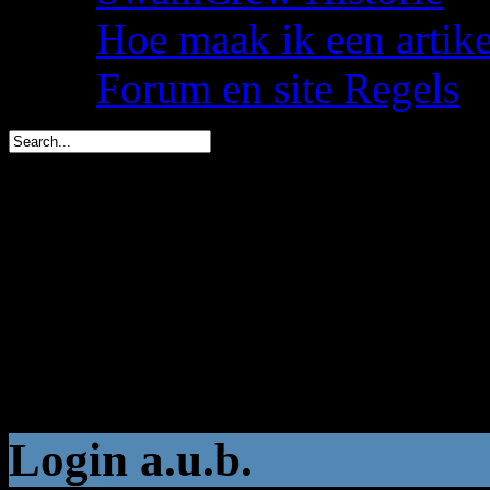
Hoe maak ik een artik
Forum en site Regels
spacemees is in 1 dag jar
triggs is in 2 dagen jarig 
You are here:
Start
Welkom,
Gast
Login a.u.b.