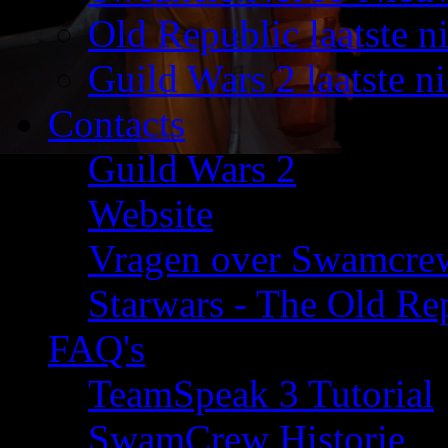
Old Republic laatste n
Guild Wars 2 laatste n
Contacts
Guild Wars 2
Website
Vragen over Swamcre
Starwars - The Old Rep
FAQ's
TeamSpeak 3 Tutorial
SwamCrew Historie