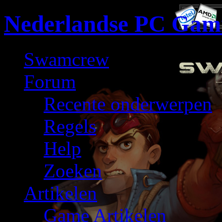
Nederlandse PC Gam
Swamcrew
Forum
Recente onderwerpen
Regels
Help
Zoeken
Artikelen
Game Artikelen