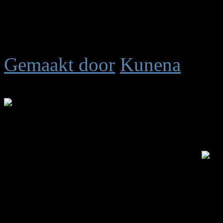
Alleen leden kunnen deelne
Registreer of login om bijdr
Gemaakt door
Kunena
Tijd voor maken pagina: 0.
.: Shoutbox voor je dagelijk
Laatste Shout is van:
5 jar
summetje :
heel rustig