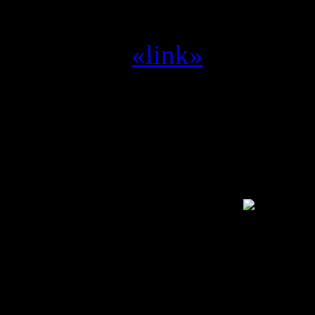
Yvilthi :
zet me aan het d
Yvilthi :
«link»
Alleen een geregistreerde g
SwamCrew © 1995 - 2011