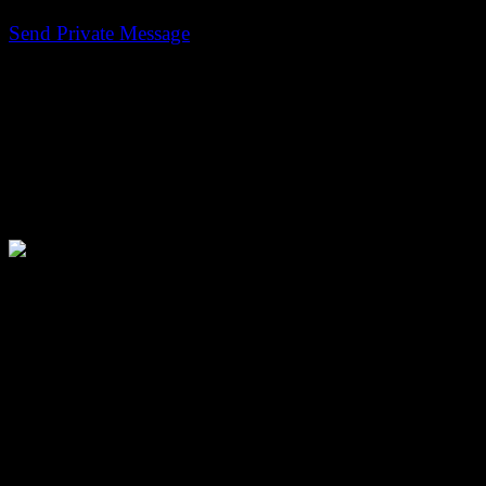
Persoonlijke Berichten
Send Private Message
Gebruikersinformatie
thaJiZ
Avatar:
Voornaam:
Joris
Achternaam:
Kessels