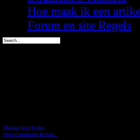
Hoe maak ik een artik
Forum en site Regels
Dwate is vandaag jarig (
spacemees is in 2 dagen j
triggs is in 3 dagen jarig 
You are here:
Start
Manage Your Invites
Over Community Builder...