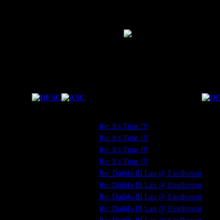
Forum Statistics
Fresh Boarder
Forum Ranking
Total Posts
13
Karma
0
Las
Date
Subject
12/11/2012 08:37:47
Re: It's Time !!!
01/10/2012 10:26:44
Re: It's Time !!!
27/09/2012 11:47:32
Re: It's Time !!!
27/09/2012 10:49:37
Re: It's Time !!!
11/05/2012 10:26:17
Re: Daiblo III Lan @ Eindhoven
10/05/2012 16:33:49
Re: Daiblo III Lan @ Eindhoven
09/05/2012 17:33:31
Re: Daiblo III Lan @ Eindhoven
07/05/2012 13:00:47
Re: Daiblo III Lan @ Eindhoven