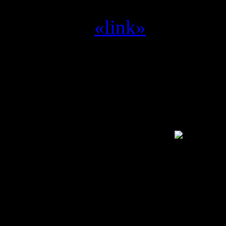
Yvilthi :
zet me aan het d
Yvilthi :
«link»
Alleen een geregistreerde g
SwamCrew © 1995 - 2011