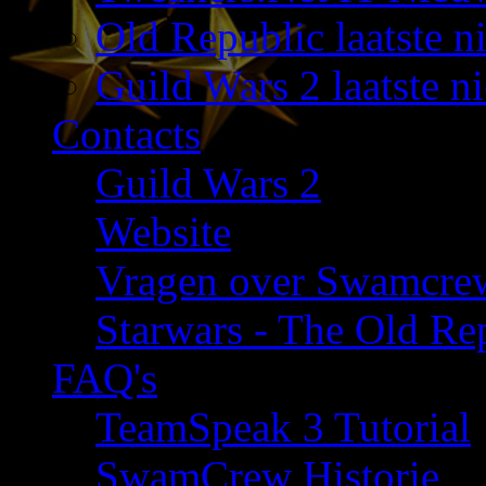
Old Republic laatste n
Guild Wars 2 laatste n
Contacts
Guild Wars 2
Website
Vragen over Swamcre
Starwars - The Old Rep
FAQ's
TeamSpeak 3 Tutorial
SwamCrew Historie