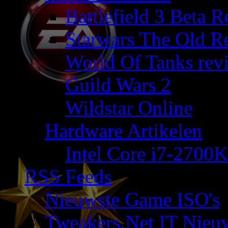
Battlefield 3 Beta 
Starwars The Old R
World Of Tanks rev
Guild Wars 2
Wildstar Online
Hardware Artikelen
Intel Core i7-2700K
RSS Feeds
Nieuwste Game ISO's
Tweakers.Net IT Nieu