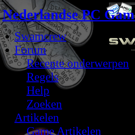
Nederlandse PC Gam
Swamcrew
Forum
Recente onderwerpen
Regels
Help
Zoeken
Artikelen
Game Artikelen