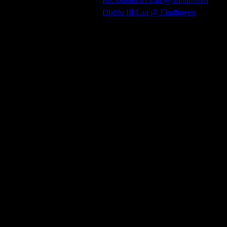
25/04/2012 10:31:46
Re: Diablo III Lan @ Eindhoven
16/04/2012 17:18:29
Diablo III Lan @ Eindhoven
Mijn PC of Laptop
Merk:
-
Processor:
-
Processor Type:
-
Moederbord: