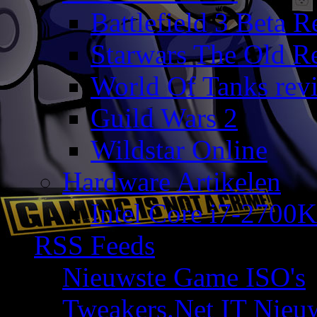
Battlefield 3 Beta 
Starwars The Old R
World Of Tanks rev
Guild Wars 2
Wildstar Online
Hardware Artikelen
Intel Core i7-2700K
RSS Feeds
Nieuwste Game ISO's
Tweakers.Net IT Nieu