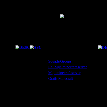
Forum Statistics
Fresh Boarder
Forum Ranking
Total Posts
4
Karma
1
Las
Date
Subject
08/10/2011 11:32:58
Squads/Groups
11/10/2011 14:57:34
Re: Mijn minecraft server
09/10/2011 11:35:16
Mijn minecraft server
08/10/2011 11:52:20
Gratis Minecraft
Mijn PC of Laptop