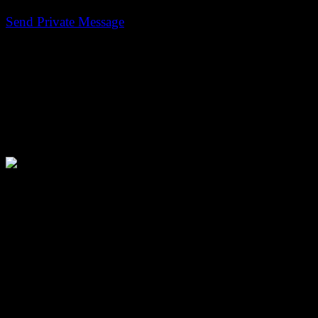
Persoonlijke Berichten
Send Private Message
Gebruikersinformatie
geels12
Avatar:
Voornaam:
Dylan
Achternaam:
Geels