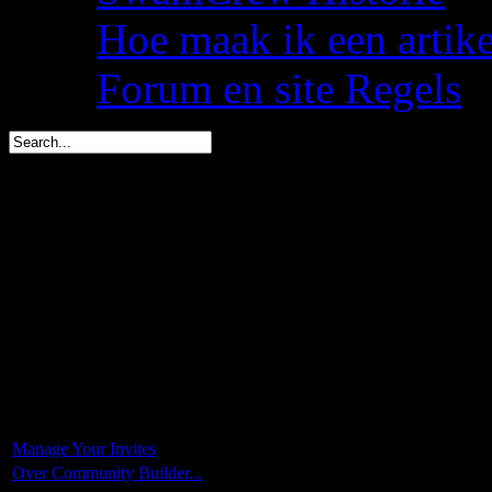
Hoe maak ik een artik
Forum en site Regels
Dwate is in 1 dag jarig (
spacemees is in 3 dagen j
triggs is in 4 dagen jarig 
You are here:
Start
Manage Your Invites
Over Community Builder...