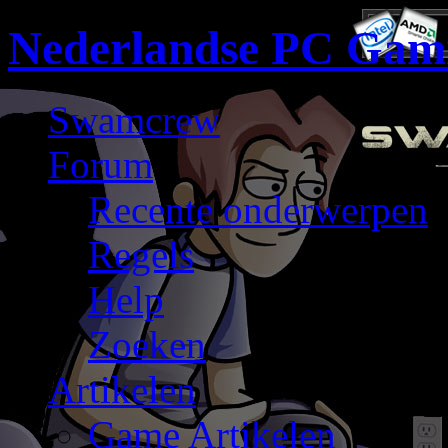
Nederlandse PC Gam
Swamcrew
Forum
Recente onderwerpen
Regels
Help
Zoeken
Artikelen
Game Artikelen