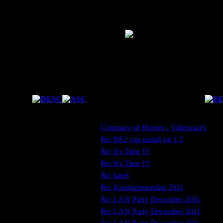
Forum Statistics
Fresh Boarder
Forum Ranking
Total Posts
17
Karma
0
Las
Date
Subject
27/06/2012 13:10:36
Company of Heroes - Videocast's
01/08/2012 14:45:13
Re: BF2 van install tot 1.5
24/09/2012 18:33:06
Re: It's Time !!!
27/09/2012 18:26:10
Re: It's Time !!!
16/12/2011 11:50:31
Re: karel
06/12/2011 12:03:20
Re: Koninginnendag 2011
12/10/2011 17:22:23
Re: LAN Party December 2011
13/12/2011 16:21:15
Re: LAN Party December 2011