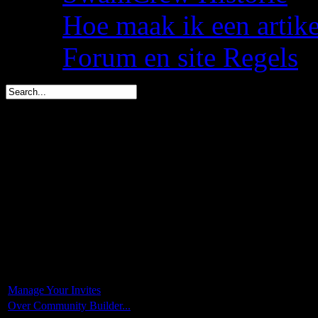
Hoe maak ik een artik
Forum en site Regels
spacemees is vandaag jar
triggs is in 1 dag jarig (4
Barbariusss is in 10 dage
You are here:
Start
Manage Your Invites
Over Community Builder...