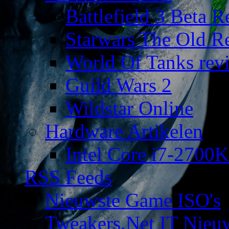
Battlefield 3 Beta 
Starwars The Old R
World Of Tanks rev
Guild Wars 2
Wildstar Online
Hardware Artikelen
Intel Core i7-2700K
RSS Feeds
Nieuwste Game ISO's
Tweakers.Net IT Nieu