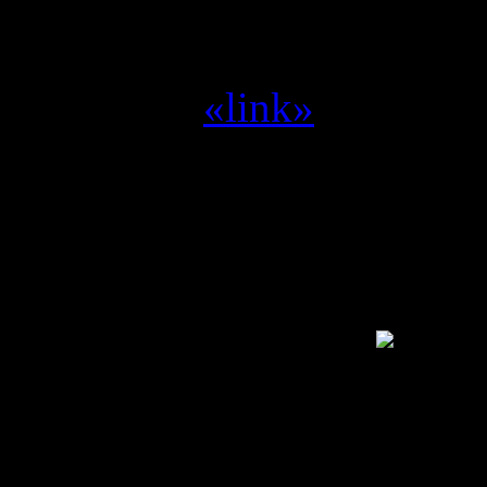
miljoen --> Space shoote
Yvilthi :
zet me aan het d
Yvilthi :
«link»
Alleen een geregistreerde g
SwamCrew © 1995 - 2011