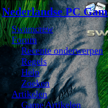
Nederlandse PC Gam
Swamcrew
Forum
Recente onderwerpen
Regels
Help
Zoeken
Artikelen
Game Artikelen