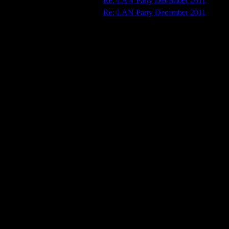
19/12/2011 16:15:25
Re: LAN Party December 2011
20/10/2011 14:51:58
Re: LAN Party December 2011
Mijn PC of Laptop
Merk:
AMD Phenom II X6, 8GB 
Windows 7 64-bit
Processor:
-
Processor Type:
-