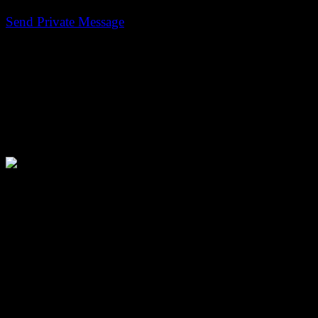
Persoonlijke Berichten
Send Private Message
Gebruikersinformatie
Appie
Avatar:
Voornaam:
Albert-Jan
Achternaam:
Krijthe