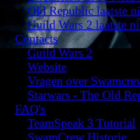
Old Republic laatste n
Guild Wars 2 laatste n
Contacts
Guild Wars 2
Website
Vragen over Swamcre
Starwars - The Old Rep
FAQ's
TeamSpeak 3 Tutorial
SwamCrew Historie