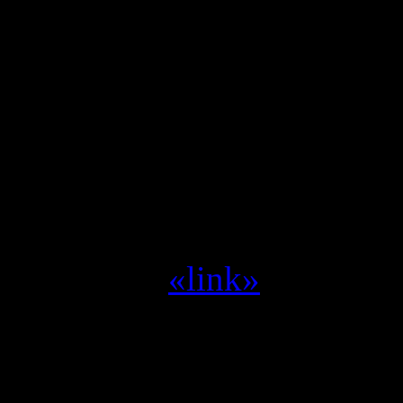
Klaasvaag :
Idd Ray, ziet
zeggen
Yvilthi :
project titan of 
Yvilthi :
Blizzard --> Act
miljoen --> Space shoote
Yvilthi :
zet me aan het d
Yvilthi :
«link»
Alleen een geregistreerde g