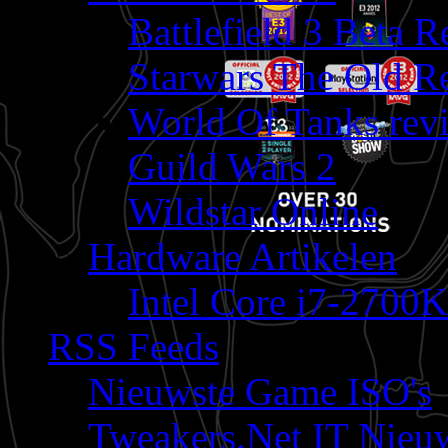
Battlefield 3 Beta 
Starwars The Old R
World Of Tanks rev
Guild Wars 2
Wildstar Online
Hardware Artikelen
Intel Core i7-2700K
RSS Feeds
Nieuwste Game ISO's
Tweakers.Net IT Nieu