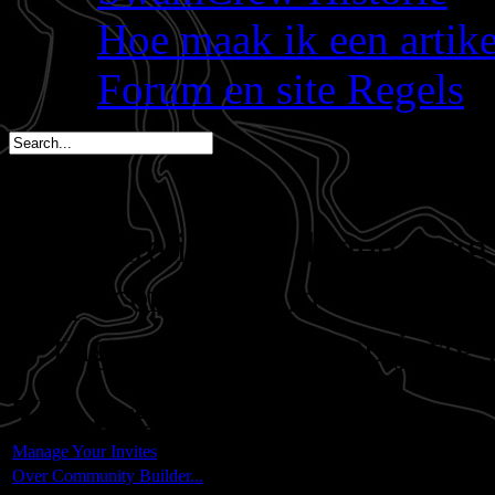
Hoe maak ik een artik
Forum en site Regels
Dwate is in 2 dagen jarig
spacemees is in 4 dagen j
triggs is in 5 dagen jarig 
You are here:
Start
Manage Your Invites
Over Community Builder...