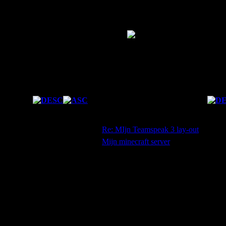
Forum Statistics
Fresh Boarder
Forum Ranking
Total Posts
2
Karma
0
Las
Date
Subject
11/10/2011 15:27:39
Re: MIjn Teamspeak 3 lay-out
09/10/2011 19:33:57
Mijn minecraft server
Mijn PC of Laptop
Merk: