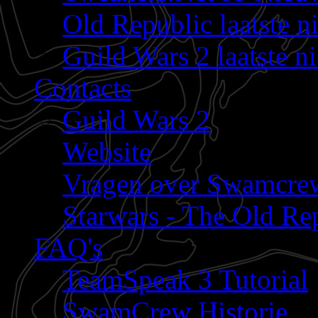
Old Republic laatste n
Guild Wars 2 laatste n
Contacts
Guild Wars 2
Website
Vragen over Swamcre
Starwars - The Old Rep
FAQ's
TeamSpeak 3 Tutorial
SwamCrew Historie