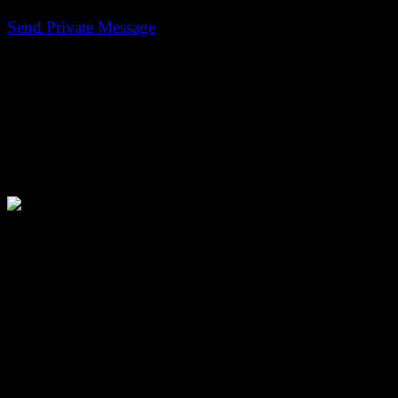
Persoonlijke Berichten
Send Private Message
Gebruikersinformatie
Divage
Avatar:
Voornaam:
Nick
Achternaam:
Penders