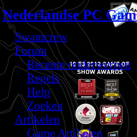
Nederlandse PC Gam
Swamcrew
Forum
Recente onderwerpen
Regels
Help
Zoeken
Artikelen
Game Artikelen