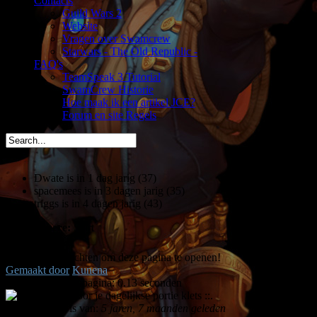
Contacts
Guild Wars 2
Website
Vragen over Swamcrew
Starwars - The Old Republic -
FAQ's
TeamSpeak 3 Tutorial
SwamCrew Historie
Hoe maak ik een artikel JCE?
Forum en site Regels
Dwate is in 1 dag jarig (37)
spacemees is in 3 dagen jarig (35)
triggs is in 4 dagen jarig (43)
You are here:
Start
Welkom,
Gast
U heeft geen rechten om deze pagina te openen!
Gemaakt door
Kunena
Tijd voor maken pagina: 0.13 seconden
.: Shoutbox voor je dagelijkse portie klets ::.
Laatste Shout is van:
5 jaren, 7 maanden geleden