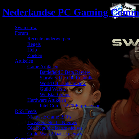
Nederlandse PC Gaming Comm
Swamcrew
Forum
Recente onderwerpen
Regels
Help
Zoeken
Artikelen
Game Artikelen
Battlefield 3 Beta Review
Starwars The Old Republic
World Of Tanks review
Guild Wars 2
Wildstar Online
Hardware Artikelen
Intel Core i7-2700K-processor
RSS Feeds
Nieuwste Game ISO's
Tweakers.Net IT Nieuws
Old Republic laatste nieuws
Guild Wars 2 laatste nieuws