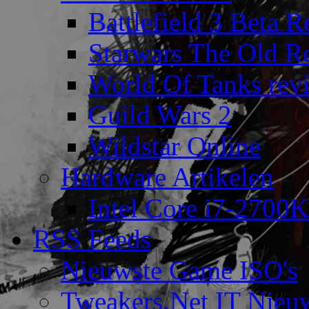
Battlefield 3 Beta 
Starwars The Old R
World Of Tanks rev
Guild Wars 2
Wildstar Online
Hardware Artikelen
Intel Core i7-2700K
RSS Feeds
Nieuwste Game ISO's
Tweakers.Net IT Nieu