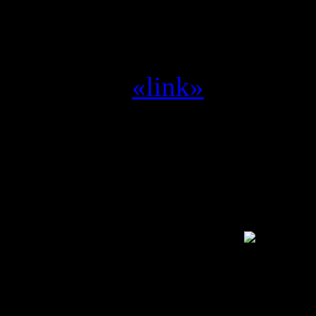
miljoen --> Space shoote
Yvilthi :
zet me aan het d
Yvilthi :
«link»
Alleen een geregistreerde g
SwamCrew © 1995 - 2011