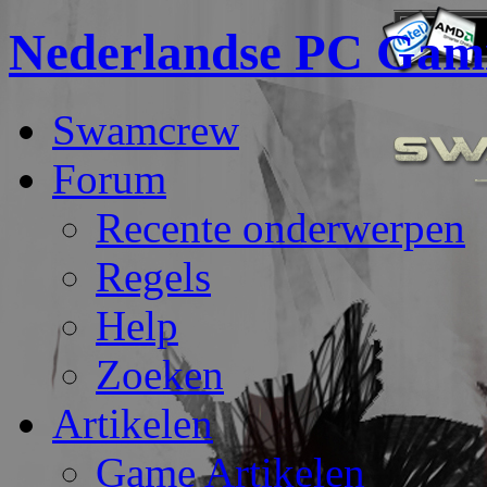
Nederlandse PC Gam
Swamcrew
Forum
Recente onderwerpen
Regels
Help
Zoeken
Artikelen
Game Artikelen