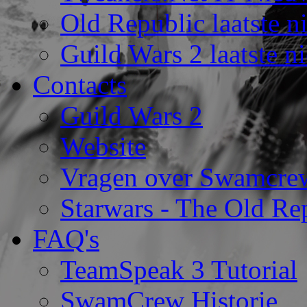
Old Republic laatste n
Guild Wars 2 laatste n
Contacts
Guild Wars 2
Website
Vragen over Swamcre
Starwars - The Old Rep
FAQ's
TeamSpeak 3 Tutorial
SwamCrew Historie