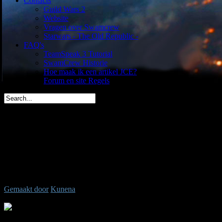
Contacts
Guild Wars 2
Website
Vragen over Swamcrew
Starwars - The Old Republic -
FAQ's
TeamSpeak 3 Tutorial
SwamCrew Historie
Hoe maak ik een artikel JCE?
Forum en site Regels
Dwate is vandaag jarig (37)
spacemees is in 2 dagen jarig (35)
triggs is in 3 dagen jarig (43)
You are here:
Start
Welkom,
Gast
Ongeldig bericht-ID gevraagd.
Gemaakt door
Kunena
Tijd voor maken pagina: 0.13 seconden
.: Shoutbox voor je dagelijkse portie klets ::.
Laatste Shout is van:
5 jaren, 7 maanden geleden