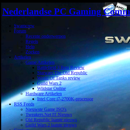
Nederlandse PC Gaming Comm
Swamcrew
Forum
Recente onderwerpen
Regels
Help
Zoeken
Artikelen
Game Artikelen
Battlefield 3 Beta Review
Starwars The Old Republic
World Of Tanks review
Guild Wars 2
Wildstar Online
Hardware Artikelen
Intel Core i7-2700K-processor
RSS Feeds
Nieuwste Game ISO's
Tweakers.Net IT Nieuws
Old Republic laatste nieuws
Guild Wars 2 laatste nieuws