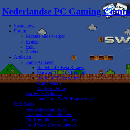
Nederlandse PC Gaming Comm
Swamcrew
Forum
Recente onderwerpen
Regels
Help
Zoeken
Artikelen
Game Artikelen
Battlefield 3 Beta Review
Starwars The Old Republic
World Of Tanks review
Guild Wars 2
Wildstar Online
Hardware Artikelen
Intel Core i7-2700K-processor
RSS Feeds
Nieuwste Game ISO's
Tweakers.Net IT Nieuws
Old Republic laatste nieuws
Guild Wars 2 laatste nieuws