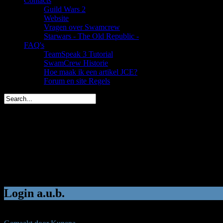
Contacts
Guild Wars 2
Website
Vragen over Swamcrew
Starwars - The Old Republic -
FAQ's
TeamSpeak 3 Tutorial
SwamCrew Historie
Hoe maak ik een artikel JCE?
Forum en site Regels
Dwate is in 2 dagen jarig (37)
spacemees is in 4 dagen jarig (35)
triggs is in 5 dagen jarig (43)
You are here:
Start
Welkom,
Gast
Login a.u.b.
Alleen leden kunnen deelnemen aan de forum discussies. Registreer of