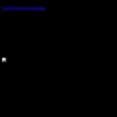
Persoonlijke Berichten
Send Private Message
Gebruikersinformatie
sartsj
Avatar:
Voornaam:
Mark
Achternaam:
van Rijbroek