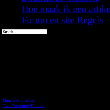
Hoe maak ik een artik
Forum en site Regels
Dwate is in 1 dag jarig (
spacemees is in 3 dagen j
triggs is in 4 dagen jarig 
You are here:
Start
Manage Your Invites
Over Community Builder...