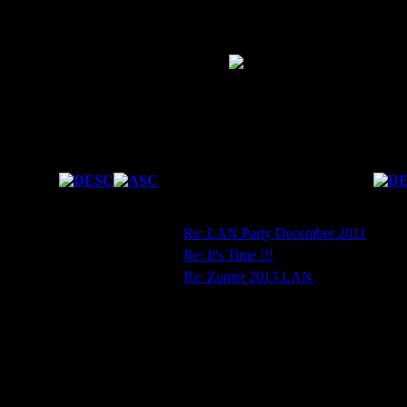
Forum Statistics
Fresh Boarder
Forum Ranking
Total Posts
3
Karma
0
Las
Date
Subject
13/10/2011 22:09:31
Re: LAN Party December 2011
01/10/2012 10:22:21
Re: It's Time !!!
12/07/2013 20:56:33
Re: Zomer 2013 LAN
Mijn PC of Laptop
Merk: