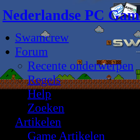
Nederlandse PC Gam
Swamcrew
Forum
Recente onderwerpen
Regels
Help
Zoeken
Artikelen
Game Artikelen