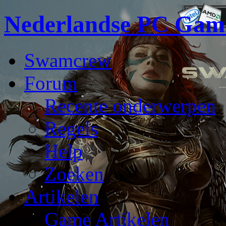
Nederlandse PC Gam
Swamcrew
Forum
Recente onderwerpen
Regels
Help
Zoeken
Artikelen
Game Artikelen