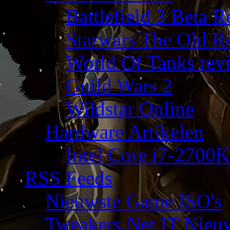
Battlefield 3 Beta 
Starwars The Old R
World Of Tanks rev
Guild Wars 2
Wildstar Online
Hardware Artikelen
Intel Core i7-2700K
RSS Feeds
Nieuwste Game ISO's
Tweakers.Net IT Nieu