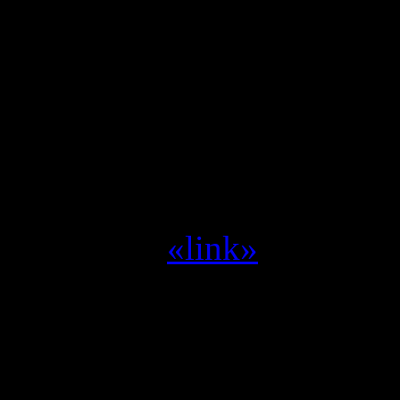
Klaasvaag :
Idd Ray, ziet
zeggen
Yvilthi :
project titan of 
Yvilthi :
Blizzard --> Act
miljoen --> Space shoote
Yvilthi :
zet me aan het d
Yvilthi :
«link»
Alleen een geregistreerde g