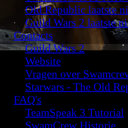
Old Republic laatste n
Guild Wars 2 laatste n
Contacts
Guild Wars 2
Website
Vragen over Swamcre
Starwars - The Old Rep
FAQ's
TeamSpeak 3 Tutorial
SwamCrew Historie